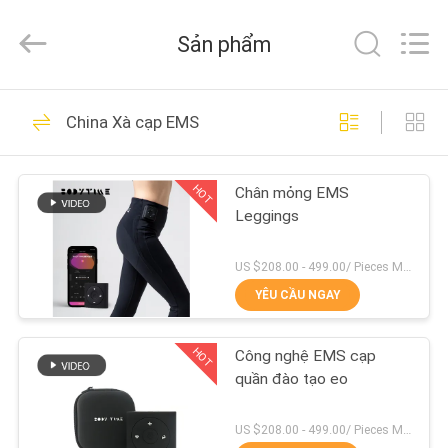
Beijing
Xinhan
Fumao
Sản phẩm
Technology
Co.,
Ltd..
All
NHÀ
Rights
13
Reserved.
China Xà cạp EMS
Bộ đồ cơ thể EMS
CÁC
HOT
Chân mỏng EMS
SẢN
Leggings
PHẨM
US $208.00 - 499.00/ Pieces MOQ:1 miếng
VỀ
YÊU CẦU NGAY
17
CHÚNG
Bộ quần áo huấn
HOT
Công nghệ EMS cạp
TÔI
quần đào tạo eo
luyện EMS
THAM
US $208.00 - 499.00/ Pieces MOQ:1 miếng