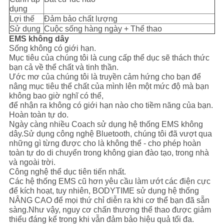
dụng
Lợi thế
Đảm bảo chất lượng
Sử dụng
Cuộc sống hàng ngày + Thể thao
EMS không dây
Sống không có giới hạn.
Mục tiêu của chúng tôi là cung cấp thể dục sẽ thách thức
bạn cả về thể chất và tinh thần.
Ước mơ của chúng tôi là truyền cảm hứng cho bạn để
nâng mục tiêu thể chất của mình lên một mức độ mà bạn
không bao giờ nghĩ có thể,
để nhận ra không có giới hạn nào cho tiềm năng của bạn.
Hoàn toàn tự do.
Ngày càng nhiều Coach sử dụng hệ thống EMS không
dây.Sử dụng công nghệ Bluetooth, chúng tôi đã vượt qua
những gì từng được cho là không thể - cho phép hoàn
toàn tự do di chuyển trong không gian đào tạo, trong nhà
và ngoài trời.
Công nghệ thể dục tiên tiến nhất.
Các hệ thống EMS cũ hơn yêu cầu làm ướt các điện cực
để kích hoạt, tuy nhiên, BODYTIME sử dụng hệ thống
NÂNG CAO để mọi thứ chỉ diễn ra khi cơ thể bạn đã sẵn
sàng.Như vậy, nguy cơ chấn thương thể thao được giảm
thiểu đáng kể trong khi vẫn đảm bảo hiệu quả tối đa.