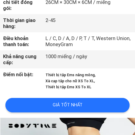
chi tiết đóng
26CM × 30CM × 6CM / miếng
QUAN
gói:
NHÀ
Thời gian giao
2-45
MÁY
hàng:
Điều khoản
L / C, D / A, D / P, T / T, Western Union,
KIỂM
thanh toán:
MoneyGram
SOÁT
Khả năng cung
1000 miếng / ngày
cấp:
CHẤT
LƯỢNG
Điểm nổi bật:
,
Thiết bị tập Ems nâng mông
,
Xà cạp tập cho nữ XS To XL
Thiết bị tập Ems XS To XL
LIÊN
HỆ
GIÁ TỐT NHẤT
CHÚNG
TÔI