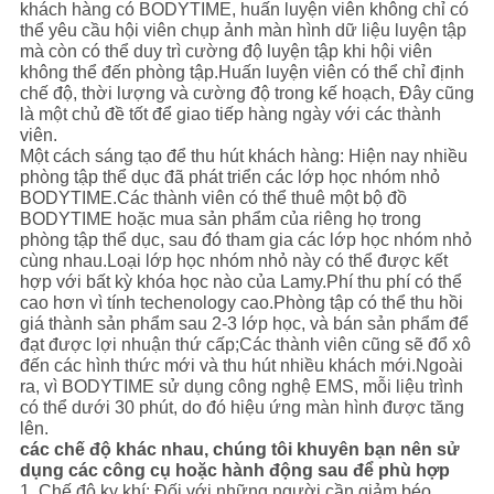
khách hàng có BODYTIME, huấn luyện viên không chỉ có
thể yêu cầu hội viên chụp ảnh màn hình dữ liệu luyện tập
mà còn có thể duy trì cường độ luyện tập khi hội viên
không thể đến phòng tập.Huấn luyện viên có thể chỉ định
chế độ, thời lượng và cường độ trong kế hoạch, Đây cũng
là một chủ đề tốt để giao tiếp hàng ngày với các thành
viên.
Một cách sáng tạo để thu hút khách hàng: Hiện nay nhiều
phòng tập thể dục đã phát triển các lớp học nhóm nhỏ
BODYTIME.Các thành viên có thể thuê một bộ đồ
BODYTIME hoặc mua sản phẩm của riêng họ trong
phòng tập thể dục, sau đó tham gia các lớp học nhóm nhỏ
cùng nhau.Loại lớp học nhóm nhỏ này có thể được kết
hợp với bất kỳ khóa học nào của Lamy.Phí thu phí có thể
cao hơn vì tính techenology cao.Phòng tập có thể thu hồi
giá thành sản phẩm sau 2-3 lớp học, và bán sản phẩm để
đạt được lợi nhuận thứ cấp;Các thành viên cũng sẽ đổ xô
đến các hình thức mới và thu hút nhiều khách mới.Ngoài
ra, vì BODYTIME sử dụng công nghệ EMS, mỗi liệu trình
có thể dưới 30 phút, do đó hiệu ứng màn hình được tăng
lên.
các chế độ khác nhau, chúng tôi khuyên bạn nên sử
dụng các công cụ hoặc hành động sau để phù hợp
1. Chế độ kỵ khí: Đối với những người cần giảm béo