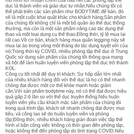
mô hình lợi nhuận chính của hầu hết các phòng tập thể
ĐỒ
dục là thành viên và giáo dục tư nhân.Nếu chúng tôi có
thể phát triển các sản phẩm như BODYTIME để bán, đó
TRANG
sẽ là một cuộc khai quật khác cho khách hàng;Sản phẩm
WEB
của chúng tôi không chỉ là một bộ quần áo thể dục thông
thường, mà còn là một sản phẩm nâng cao tác dụng thể
thao và một loại dụng cụ thể thao.Đồng thời, tỷ lệ mua lại
rất cao.Về cơ bản, khách hàng mua quần legging này sẽ
PRIVACY
mua lại áo trong vòng một tháng do tác dụng tuyệt vời của
nó;Trong thời kỳ COVID, nhiều phòng tập thể dục ở Trung
POLICY
Quốc sử dụng sản phẩm của chúng tôi thông qua mạng
xã hội để làm huấn luyện viên phòng tập thể dục trở thành
KOL.
Công cụ tốt nhất để duy trì khách: Sự hấp dẫn lớn nhất
của nhiều khách hàng đối với thể dục là họ có thể nhanh
chóng đạt được một cơ thể khỏe mạnh hoặc giảm
cân.Với sản phẩm bodytime này, nó có thể đạt được hiệu
quả gấp 2-6 lần so với thể dục truyền thống.Nếu huấn
luyện viên yêu cầu khách mặc sản phẩm của chúng tôi
trong quá trình tập, khách sẽ nhanh chóng đạt được mục
tiêu, và công lao sẽ do huấn luyện viên và phòng
tập;Đồng thời, nhiều khách hàng gián đoạn việc tập thể
hình vì bận công việc không có thời gian đến phòng tập,
hoặc không thể đến phòng tập do tình trạng COVID.Nếu