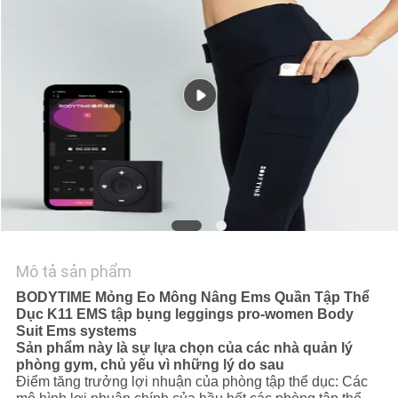
TIN
TỨC
CÁC
TRƯỜNG
HỢP
YÊU
CẦU
Mô tả sản phẩm
BÁO
BODYTIME Mỏng Eo Mông Nâng Ems Quần Tập Thể
Dục K11 EMS tập bụng leggings pro-women Body
GIÁ
Suit Ems systems
Sản phẩm này là sự lựa chọn của các nhà quản lý
phòng gym, chủ yếu vì những lý do sau
SƠ
Điểm tăng trưởng lợi nhuận của phòng tập thể dục: Các