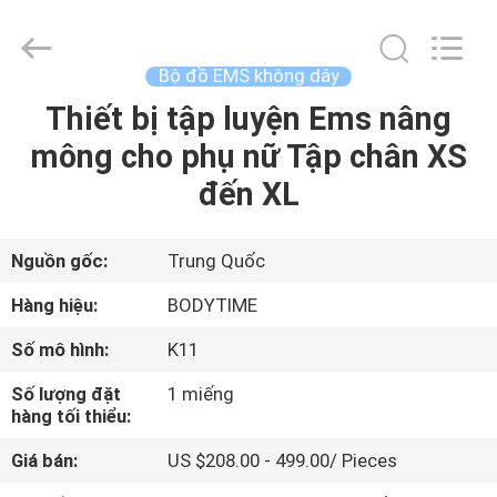
Beijing
Xinhan
Fumao
Technology
Co.,
Bộ đồ EMS không dây
Ltd..
All
Thiết bị tập luyện Ems nâng
NHÀ
Rights
Reserved.
mông cho phụ nữ Tập chân XS
CÁC
đến XL
SẢN
PHẨM
Nguồn gốc:
Trung Quốc
Hàng hiệu:
BODYTIME
VỀ
Số mô hình:
K11
CHÚNG
Số lượng đặt
1 miếng
TÔI
hàng tối thiểu:
Giá bán:
US $208.00 - 499.00/ Pieces
THAM