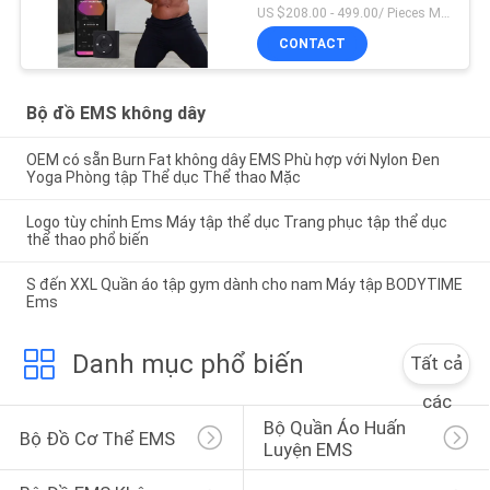
US $208.00 - 499.00/ Pieces MOQ:1 miếng
CONTACT
Bộ đồ EMS không dây
OEM có sẵn Burn Fat không dây EMS Phù hợp với Nylon Đen
Yoga Phòng tập Thể dục Thể thao Mặc
Logo tùy chỉnh Ems Máy tập thể dục Trang phục tập thể dục
thể thao phổ biến
S đến XXL Quần áo tập gym dành cho nam Máy tập BODYTIME
Ems
Danh mục phổ biến
Tất cả
các
Bộ Quần Áo Huấn 
Bộ Đồ Cơ Thể EMS
Luyện EMS