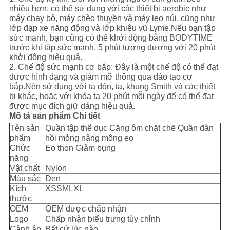
nhiều hơn, có thể sử dụng với các thiết bị aerobic như
máy chạy bộ, máy chèo thuyền và máy leo núi, cũng như
lớp đạp xe năng động và lớp khiêu vũ Lyme.Nếu bạn tập
sức mạnh, bạn cũng có thể khởi động bằng BODYTIME
trước khi tập sức mạnh, 5 phút tương đương với 20 phút
khởi động hiệu quả.
2. Chế độ sức mạnh cơ bắp: Đây là một chế độ có thể đạt
được hình dạng và giảm mỡ thông qua đào tạo cơ
bắp.Nên sử dụng với tạ đòn, tạ, khung Smith và các thiết
bị khác, hoặc với khóa tạ 20 phút mỗi ngày để có thể đạt
được mục đích giữ dáng hiệu quả.
Mô tả sản phẩm Chi tiết
Tên sản
Quần tập thể dục Căng ôm chặt chẽ Quần đàn
phẩm
hồi mỏng nâng mông eo
Chức
Eo thon Giảm bụng
năng
Vật chất
Nylon
Màu sắc
Đen
Kích
XSSMLXL
thước
OEM
OEM được chấp nhận
Logo
Chấp nhận biểu trưng tùy chỉnh
Cảnh áp
Bất cứ lúc nào