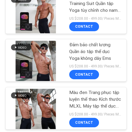
ĐỒ
Training Suit Quần tập
Yoga tùy chỉnh cho nam
TRANG
giới
US $208.00 - 499.00/ Pieces MOQ:1 miếng
WEB
CONTACT
PRIVACY
Đảm bảo chất lượng
Quần áo tập thể dục
POLICY
Yoga không dây Ems
US $208.00 - 499.00/ Pieces MOQ:1 miếng
CONTACT
Màu đen Trang phục tập
luyện thể thao Kích thước
MLXL Máy tập thể dục
Ems Công nghệ đen
US $208.00 - 499.00/ Pieces MOQ:1 miếng
thông minh
CONTACT