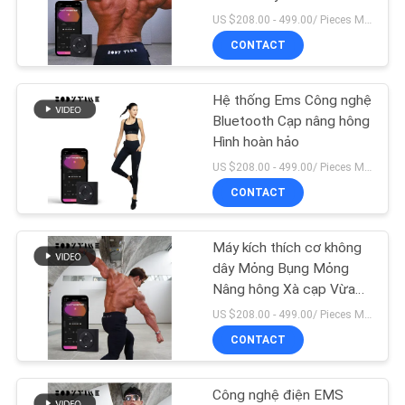
bắp Ems
US $208.00 - 499.00/ Pieces MOQ:1 miếng
TIN
CONTACT
TỨC
Hệ thống Ems Công nghệ
CÁC
Bluetooth Cạp nâng hông
Hình hoàn hảo
TRƯỜNG
US $208.00 - 499.00/ Pieces MOQ:1 miếng
HỢP
CONTACT
YÊU
Máy kích thích cơ không
CẦU
dây Mỏng Bụng Mỏng
Nâng hông Xà cạp Vừa
BÁO
vặn với Cơ thể
US $208.00 - 499.00/ Pieces MOQ:1 miếng
GIÁ
CONTACT
SƠ
Công nghệ điện EMS