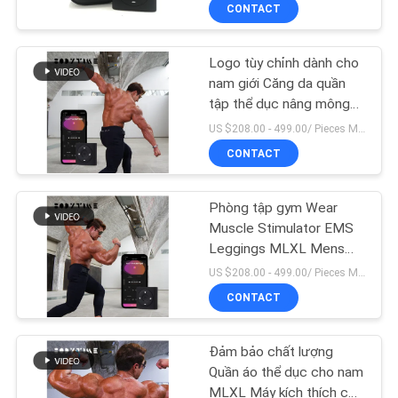
CONTACT
QUAN
NHÀ
Logo tùy chỉnh dành cho
MÁY
nam giới Căng da quần
tập thể dục nâng mông
Ems Quần áo thể thao
KIỂM
US $208.00 - 499.00/ Pieces MOQ:1 miếng
CONTACT
SOÁT
CHẤT
Phòng tập gym Wear
LƯỢNG
Muscle Stimulator EMS
Leggings MLXL Mens
Fitness Pants
US $208.00 - 499.00/ Pieces MOQ:1 miếng
LIÊN
CONTACT
HỆ
CHÚNG
Đảm bảo chất lượng
TÔI
Quần áo thể dục cho nam
MLXL Máy kích thích cơ