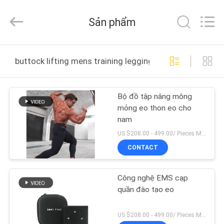
Beijing
Xinhan
Fumao
Sản phẩm
Technology
Co.,
Ltd..
All
NHÀ
Rights
Reserved.
buttock lifting mens training leggings sản xuất trực tu
CÁC
Bộ đồ tập nâng mông
SẢN
mỏng eo thon eo cho
PHẨM
nam
US $208.00 - 499.00/ Pieces MOQ:1 miếng
VỀ
CONTACT
CHÚNG
Công nghệ EMS cạp
TÔI
quần đào tạo eo
THAM
US $208.00 - 499.00/ Pieces MOQ:1 miếng